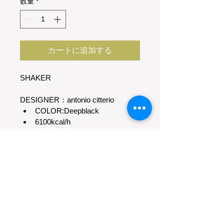
数量
*
カートに追加する
SHAKER
DESIGNER：antonio citterio
COLOR:Deepblack
6100kcal/h
W835 x H1011
商品情報
世界的に有名なチッテリオのお洒落な
返品・返金ポリシー
暖炉
モダンでシンプルな空間にぴったりで
skanthurmが扱う商品です。
す。
＊設置工事および煙突工事が別途必要