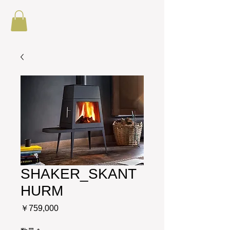
SHAKER_SKANT
HURM
価
￥759,000
格